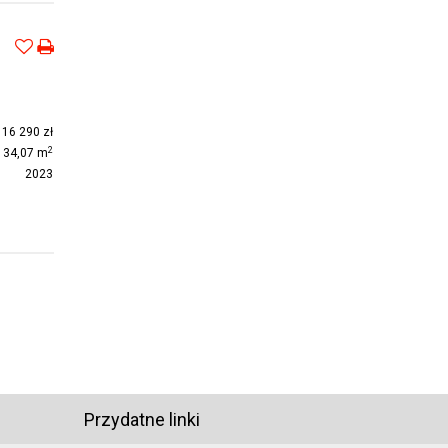
16 290 zł
2
34,07 m
2023
Przydatne linki