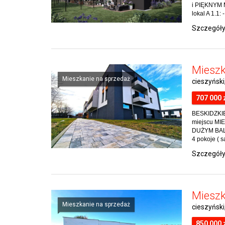
i PIĘKNYM
lokal A 1.1: 
Szczegół
Mieszk
Mieszkanie na sprzedaż
cieszyńsk
707 000 
BESKIDZKIE 
miejscu MI
DUŻYM BALKO
4 pokoje ( sa
Szczegół
Mieszk
Mieszkanie na sprzedaż
cieszyński
850 000 