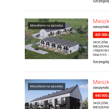
Szczegół
Mieszk
Mieszkanie na sprzedaż
cieszyńsk
435 000 
SKOCZÓW,
MIESZKANI
i PIĘKNYM
lokal A 4.0: 
Szczegół
Mieszk
Mieszkanie na sprzedaż
cieszyńsk
440 000 
SKOCZÓW,
MIESZKANI