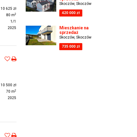
Skoczów, Skoczów
10 625 zł
420 000 zł
2
80 m
1/1
Mieszkanie na
2025
sprzedaż
Skoczów, Skoczów
735 000 zł
10 500 zł
2
70 m
2025