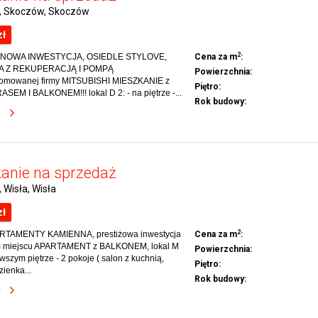
i, Skoczów, Skoczów
zł
2
NOWA INWESTYCJA, OSIEDLE STYLOVE,
Cena za m
:
A Z REKUPERACJĄ I POMPĄ
Powierzchnia:
omowanej firmy MITSUBISHI MIESZKANIE z
Piętro:
EM I BALKONEM!!! lokal D 2: - na piętrze -...
Rok budowy:
y
anie na sprzedaż
, Wisła, Wisła
zł
2
RTAMENTY KAMIENNA, prestiżowa inwestycja
Cena za m
:
m miejscu APARTAMENT z BALKONEM, lokal M
Powierzchnia:
rwszym piętrze - 2 pokoje ( salon z kuchnią,
Piętro:
zienka...
Rok budowy:
y