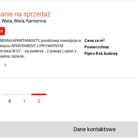
anie na sprzedaż
, Wisła, Wisła, Kamienna
zł
2
IENNA APARTAMENTY, prestiżowa inwestycja w
Cena za m
:
 miejscu APARTAMENT z PRYWATNYM
Powierzchnia:
okal M 07: - na parterze - 2 pokoje ( salon z
Piętro:
Rok budowy:
alnia, łazienk...
y
1
2
Dane kontaktowe