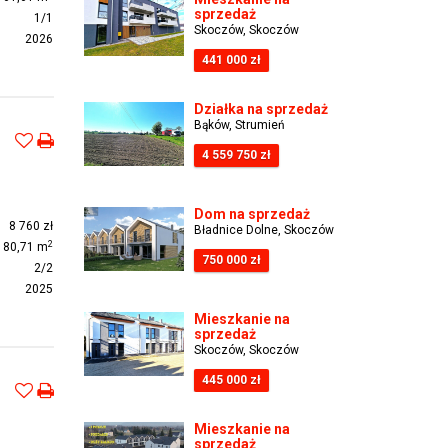
sprzedaż
1/1
Skoczów, Skoczów
2026
441 000 zł
Działka na sprzedaż
Bąków, Strumień
4 559 750 zł
Dom na sprzedaż
8 760 zł
Bładnice Dolne, Skoczów
2
80,71 m
750 000 zł
2/2
2025
Mieszkanie na
sprzedaż
Skoczów, Skoczów
445 000 zł
Mieszkanie na
sprzedaż