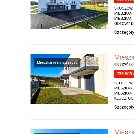
SKOCZÓW, 
MIESZKANI
MIESZKANIE
GOTOWY DO Z
Szczegół
Mieszk
Mieszkanie na sprzedaż
cieszyński
735 000 
SKOCZÓW, 
MIESZKANI
MIESZKANIE
KLUCZ, GOT
Szczegół
Mieszk