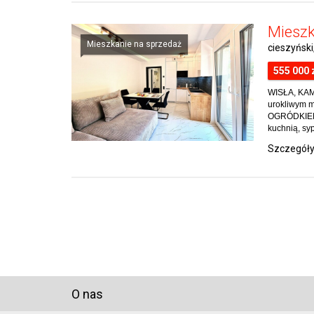
Mieszk
Mieszkanie na sprzedaż
cieszyński
555 000 
WISŁA, KAM
urokliwym
OGRÓDKIEM l
kuchnią, sypi
Szczegół
O nas