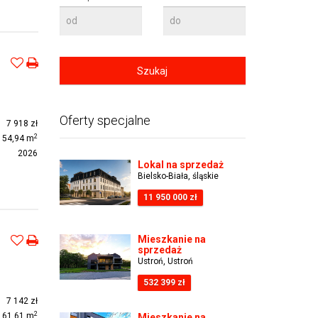
Oferty specjalne
7 918 zł
2
54,94 m
2026
Lokal na sprzedaż
Bielsko-Biała, śląskie
11 950 000 zł
Mieszkanie na
sprzedaż
Ustroń, Ustroń
532 399 zł
7 142 zł
2
61,61 m
Mieszkanie na