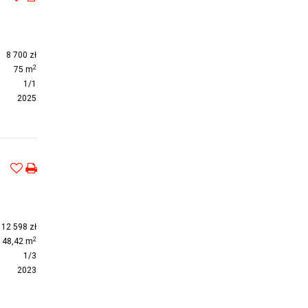
8 700 zł
2
75 m
1/1
2025
12 598 zł
2
48,42 m
1/3
2023