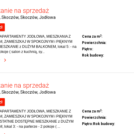
anie na sprzedaż
i, Skoczów, Skoczów, Jodłowa
zł
2
APARTAMENTY JODŁOWA, MIESZKANIA Z
Cena za m
:
, ZAMIESZKAJ W SPOKOJNYM i PIĘKNYM
Powierzchnia:
ESZKANIE z DUŻYM BALKONEM, lokal 5: - na
Piętro:
okoje ( salon z kuchnią, sy...
Rok budowy:
y
anie na sprzedaż
i, Skoczów, Skoczów, Jodłowa
zł
2
APARTAMENTY JODŁOWA, MIESZKANIE Z
Cena za m
:
, ZAMIESZKAJ W SPOKOJNYM i PIĘKNYM
Powierzchnia:
STATNIE DOSTĘPNE MIESZKANIE z DUŻYM
Piętro:
Rok budowy:
okal 3: - na parterze - 2 pokoje ( ...