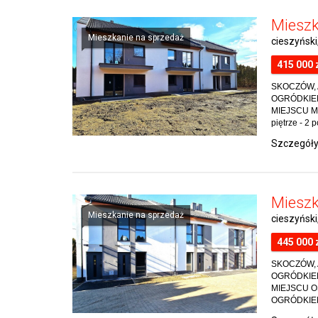
Mieszk
Mieszkanie na sprzedaż
cieszyńsk
415 000 
SKOCZÓW, 
OGRÓDKIEM
MIEJSCU MI
piętrze - 2 p
Szczegół
Mieszk
Mieszkanie na sprzedaż
cieszyńsk
445 000 
SKOCZÓW, 
OGRÓDKIEM
MIEJSCU O
OGRÓDKIEM, l