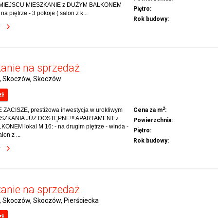
 MIEJSCU MIESZKANIE z DUŻYM BALKONEM
Piętro:
- na piętrze - 3 pokoje ( salon z k...
Rok budowy:
y
anie na sprzedaż
i, Skoczów, Skoczów
zł
2
ZACISZE, prestiżowa inwestycja w urokliwym
Cena za m
:
ESZKANIA JUŻ DOSTĘPNE!!! APARTAMENT z
Powierzchnia:
NEM lokal M 16: - na drugim piętrze - winda -
Piętro:
lon z ...
Rok budowy:
y
anie na sprzedaż
, Skoczów, Skoczów, Pierściecka
zł