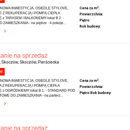
2
NOWA INWESTYCJA, OSIEDLE STYLOVE,
Cena za m
:
E Z REKUPERACJĄ I POMPĄ CIEPŁA
Powierzchnia:
 z TARASEM I BALKONEM!!! lokal B 2: -
Piętro:
AMIESZKANIA - na piętrze - 4 pokoje...
Rok budowy:
y
anie na sprzedaż
, Skoczów, Skoczów, Pierściecka
zł
2
NOWA INWESTYCJA, OSIEDLE STYLOVE,
Cena za m
:
A Z REKUPERACJĄ I POMPĄ CIEPŁA
Powierzchnia:
 z OGRÓDKIEM!!! lokal B 1: - STANDARD POD
Piętro:
Rok budowy:
OWE DO ZAMIESZKANIA - na parterz...
y
anie na sprzedaż