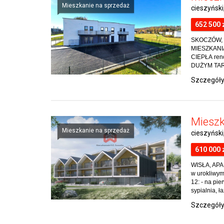
Mieszkanie na sprzedaż
cieszyńsk
652 500 
SKOCZÓW, 
MIESZKANI
CIEPŁA ren
DUŻYM TARAS
Szczegół
Mieszk
Mieszkanie na sprzedaż
cieszyński
610 000 
WISŁA, APA
w urokliwy
12: - na pie
sypialnia, ła
Szczegół