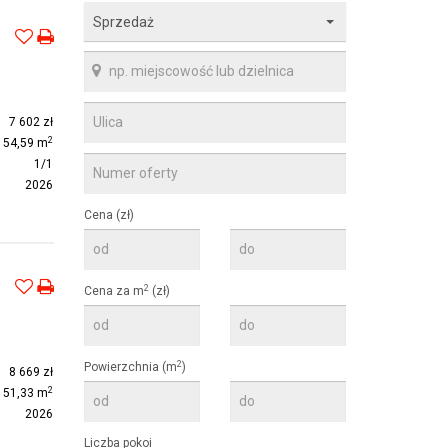
Sprzedaż
7 602 zł
2
54,59 m
1/1
2026
Cena (zł)
2
Cena za m
(zł)
2
Powierzchnia (m
)
8 669 zł
2
51,33 m
2026
Liczba pokoi