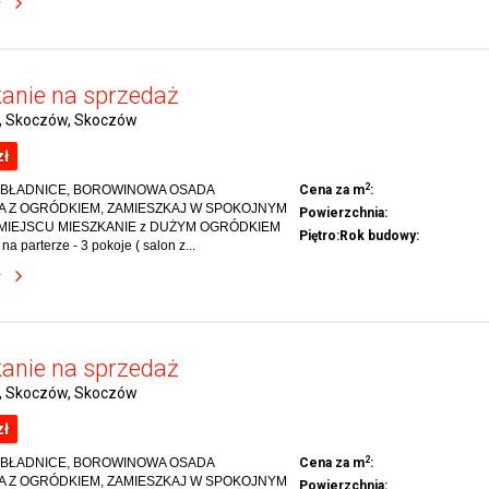
y
anie na sprzedaż
i, Skoczów, Skoczów
zł
2
 BŁADNICE, BOROWINOWA OSADA
Cena za m
:
A Z OGRÓDKIEM, ZAMIESZKAJ W SPOKOJNYM
Powierzchnia:
 MIEJSCU MIESZKANIE z DUŻYM OGRÓDKIEM
Piętro:
Rok budowy:
- na parterze - 3 pokoje ( salon z...
y
anie na sprzedaż
i, Skoczów, Skoczów
zł
2
 BŁADNICE, BOROWINOWA OSADA
Cena za m
:
A Z OGRÓDKIEM, ZAMIESZKAJ W SPOKOJNYM
Powierzchnia: