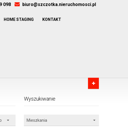
9 098
biuro@szczotka.nieruchomosci.pl
HOME STAGING
KONTAKT
Wyszukiwanie
o
Mieszkania