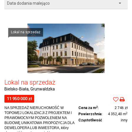
Data dodania malejąco
Lokal na sprzedaż
Lokal na sprzedaż
Bielsko-Biała, Grunwaldzka
11 950 000 zł
2
NA SPRZEDAŻ NIERUCHOMOŚĆ W
Cena za m
:
2 746 zł
TOPOWEJ LOKALIZACJI Z PROJEKTEM I
2
Powierzchnia:
4 352,40 m
PRAWOMOCNYM POZWOLENIEM NA
Częstotliwość
inny
BUDOWĘ UNIKATOWA PROPOZYCJA DLA
DEWELOPERA LUB INWESTORA, który