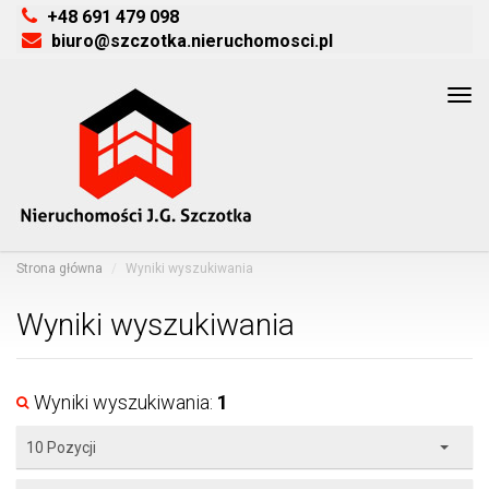
+48 691 479 098
biuro@szczotka.nieruchomosci.pl
Tog
navi
Strona główna
Wyniki wyszukiwania
Wyniki wyszukiwania
Wyniki wyszukiwania:
1
10 Pozycji